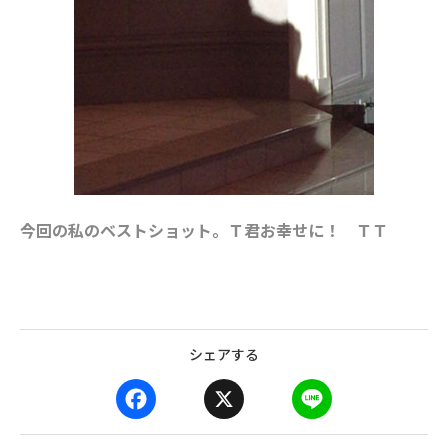
今回の私のベストショット。Ｔ君お幸せに！ ＴＴ
シェアする
F
X
L
a
i