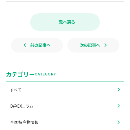
a
i
c
n
e
e
b
一覧へ戻る
o
o
k
前の記事へ
次の記事へ
カテゴリー
CATEGORY
すべて
D@EXコラム
全国特産物情報