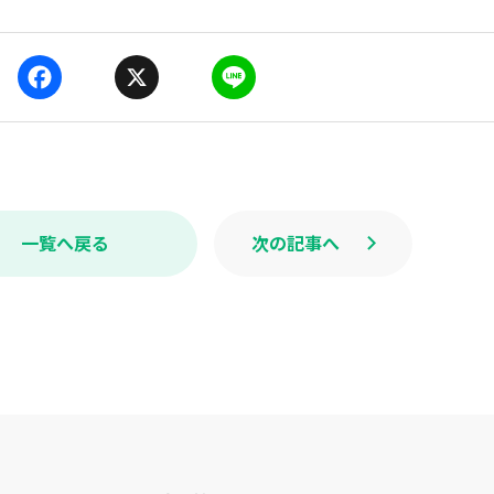
F
X
L
a
i
c
n
e
e
b
o
o
k
一覧へ戻る
次の記事へ