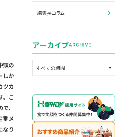
編集長コラム
アーカイブ
ARCHIVE
中頭の
ーしか
カツカ
す。こ
ので、
定番メ
になり