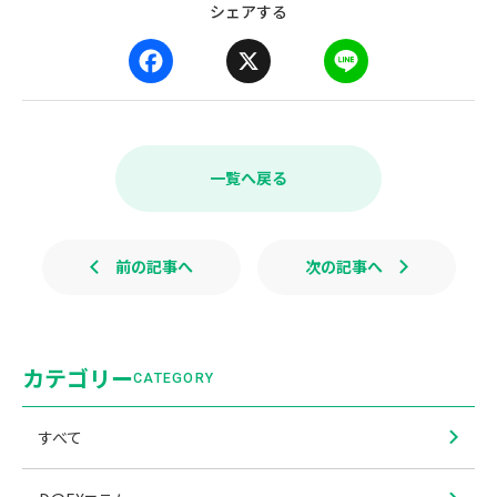
シェアする
F
X
L
a
i
c
n
e
e
b
一覧へ戻る
o
o
k
前の記事へ
次の記事へ
カテゴリー
CATEGORY
すべて