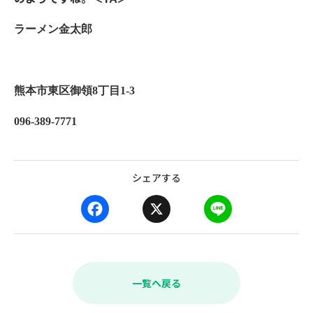
ラーメン金太郎
熊本市東区御領8丁目1-3
096-389-7771
シェアする
F
X
L
a
i
c
n
e
e
b
一覧へ戻る
o
o
k