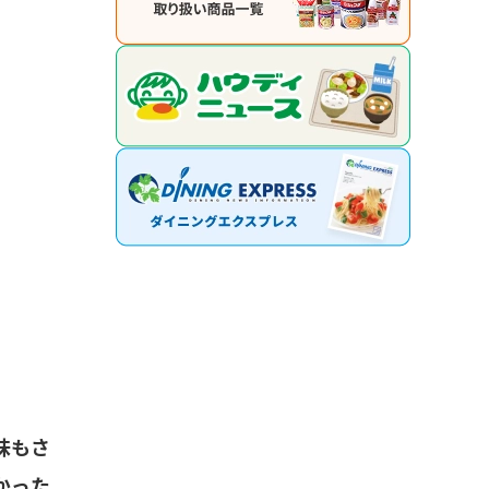
味もさ
かった