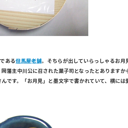
店である
但馬屋老舗
。そちらが出していらっしゃるお月
、岡藩主中川公に召された菓子司となったとありますか
さんです。「お月見」と墨文字で書かれていて、横には