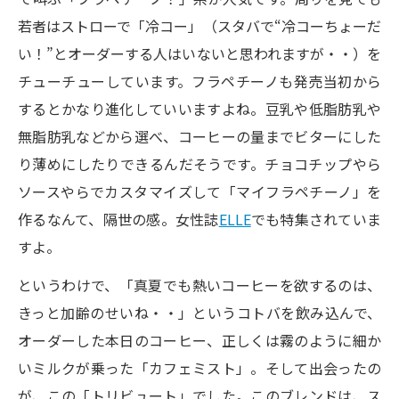
若者はストローで「冷コー」（スタバで“冷コーちょーだ
い！”とオーダーする人はいないと思われますが・・）を
チューチューしています。フラペチーノも発売当初から
するとかなり進化していいますよね。豆乳や低脂肪乳や
無脂肪乳などから選べ、コーヒーの量までビターにした
り薄めにしたりできるんだそうです。チョコチップやら
ソースやらでカスタマイズして「マイフラペチーノ」を
作るなんて、隔世の感。女性誌
ELLE
でも特集されていま
すよ。
というわけで、「真夏でも熱いコーヒーを欲するのは、
きっと加齢のせいね・・」というコトバを飲み込んで、
オーダーした本日のコーヒー、正しくは霧のように細か
いミルクが乗った「カフェミスト」。そして出会ったの
が、この「トリビュート」でした。このブレンドは、ス