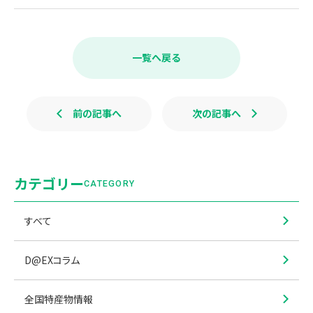
F
X
L
a
i
c
n
e
e
b
一覧へ戻る
o
o
k
前の記事へ
次の記事へ
カテゴリー
CATEGORY
すべて
D@EXコラム
全国特産物情報