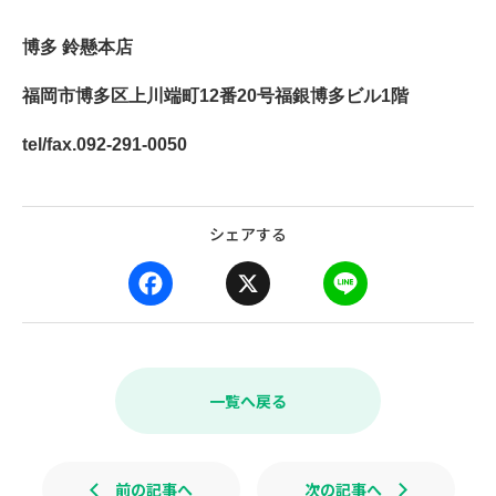
博多 鈴懸本店
福岡市博多区上川端町12番20号福銀博多ビル1階
tel/fax.092-291-0050
シェアする
F
X
L
a
i
c
n
e
e
b
一覧へ戻る
o
o
k
前の記事へ
次の記事へ