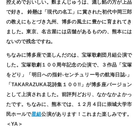
控えめでおいしい。麩まんじゅうは、漉し餡の方が上品
で好き。 鈴懸は「現代の名工」に賞された初代中岡三郎
の教えにもとづき九州、博多の風土に豊かに育まれてき
ました。東京、名古屋には店舗があるものの、熊本には
ないので残念ですね。
ちなみに博多座で楽しんだのは、宝塚歌劇団月組公演で
した。宝塚歌劇１００周年記念の公演で、３作品「宝塚
をどり」「明日への指針‐センチュリー号の航海日誌‐」
「TAKARAZUKA花詩集１００!!」が博多座バージョン
として上演されました。前評判どおり、なかなかよかっ
たです。ちなみに、熊本では、１２月４日に崇城大学市
民ホールで
星組
公演があります！これまた楽しみです。
＜YA＞