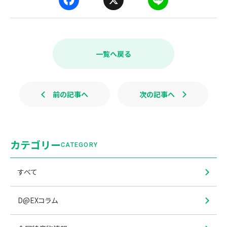
F
X
L
a
i
c
n
e
e
b
一覧へ戻る
o
o
k
前の記事へ
次の記事へ
カテゴリー
CATEGORY
すべて
D@EXコラム