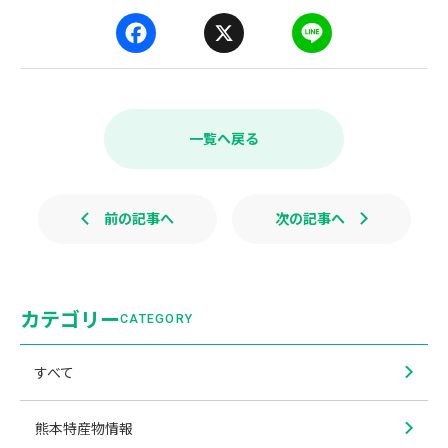
F
X
L
a
i
c
n
e
e
b
一覧へ戻る
o
o
k
前の記事へ
次の記事へ
カテゴリー
CATEGORY
すべて
熊本特産物情報