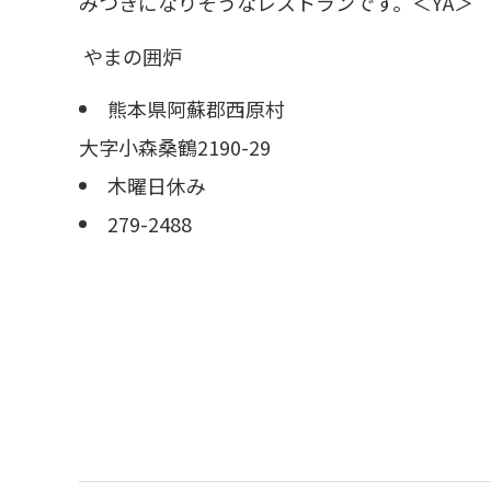
みつきになりそうなレストランです。＜YA＞
やまの囲炉
熊本県阿蘇郡西原村
大字小森桑鶴2190-29
木曜日休み
279-2488