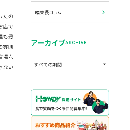
編集長コラム
ったの
お店で
理も豊
アーカイブ
ARCHIVE
の雰囲
道場六
ゃない