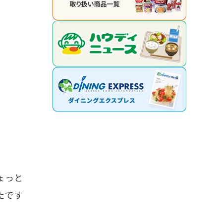
ょっと
たです