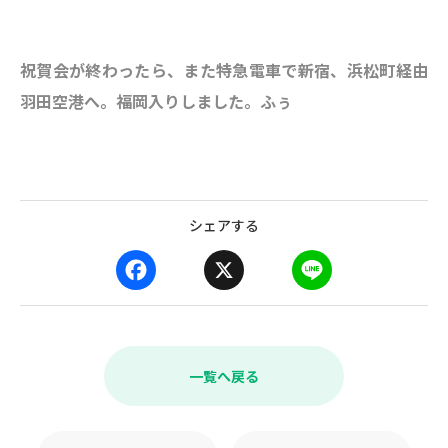
祝賀会が終わったら、また特急電車で新宿、浜松町経由
羽田空港へ。福岡入りしました。ふぅ
シェアする
F
X
L
a
i
c
n
e
e
b
一覧へ戻る
o
o
k