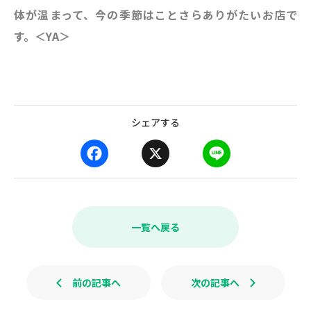
体が温まって、今の季節はことさらありがたいお店で
す。＜YA＞
シェアする
F
X
L
a
i
c
n
e
e
b
一覧へ戻る
o
o
k
前の記事へ
次の記事へ