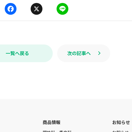
F
X
L
a
i
c
n
e
e
b
o
o
k
一覧へ戻る
次の記事へ
商品情報
お知らせ