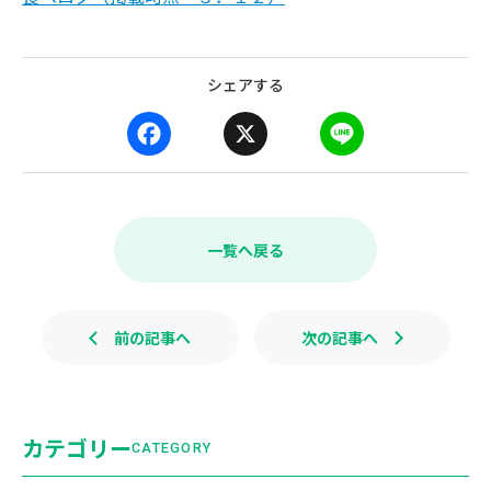
シェアする
F
X
L
a
i
c
n
e
e
b
一覧へ戻る
o
o
k
前の記事へ
次の記事へ
カテゴリー
CATEGORY