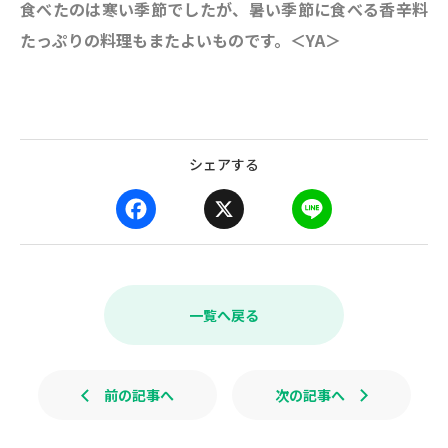
食べたのは寒い季節でしたが、暑い季節に食べる香辛料
たっぷりの料理もまたよいものです。＜YA＞
シェアする
F
X
L
a
i
c
n
e
e
b
一覧へ戻る
o
o
k
前の記事へ
次の記事へ