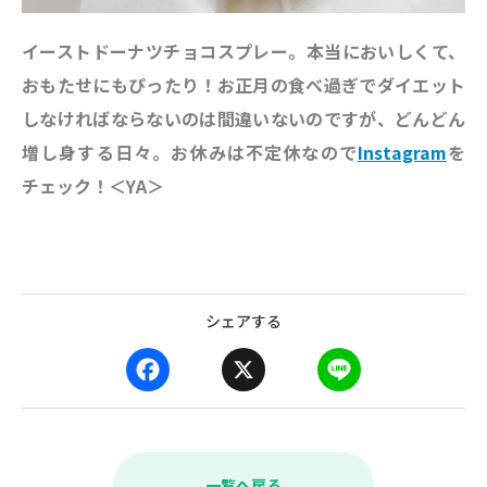
イーストドーナツチョコスプレー。本当においしくて、
おもたせにもぴったり！お正月の食べ過ぎでダイエット
しなければならないのは間違いないのですが、どんどん
増し身する日々。
お休みは不定休なので
Instagram
を
チェック！＜YA＞
シェアする
F
X
L
a
i
c
n
e
e
b
一覧へ戻る