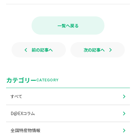
F
X
L
a
i
c
n
e
e
b
一覧へ戻る
o
o
k
前の記事へ
次の記事へ
カテゴリー
CATEGORY
すべて
D@EXコラム
全国特産物情報