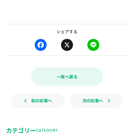
シェアする
F
X
L
a
i
c
n
e
e
b
一覧へ戻る
o
o
k
前の記事へ
次の記事へ
カテゴリー
CATEGORY