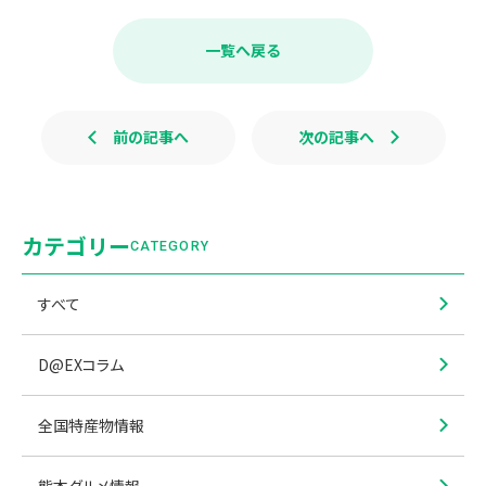
c
n
e
e
b
一覧へ戻る
o
o
k
前の記事へ
次の記事へ
カテゴリー
CATEGORY
すべて
D@EXコラム
全国特産物情報
熊本グルメ情報