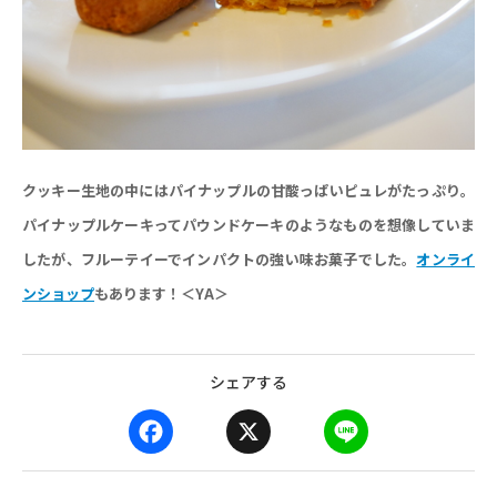
クッキー生地の中にはパイナップルの甘酸っぱいピュレがたっぷり。
パイナップルケーキってパウンドケーキのようなものを想像していま
したが、フルーテイーでインパクトの強い味お菓子でした。
オンライ
ンショップ
もあります！＜YA＞
シェアする
F
X
L
a
i