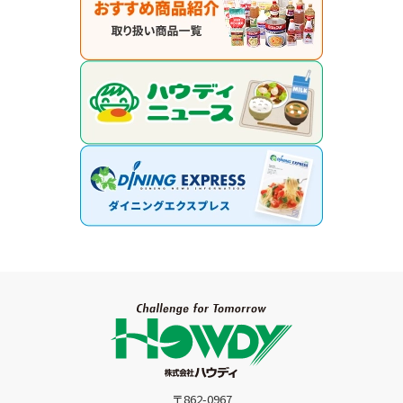
〒862-0967