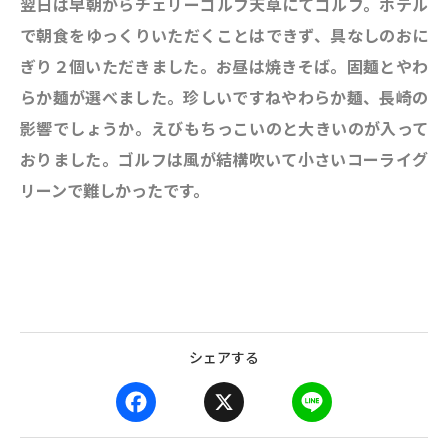
翌日は早朝からチェリーゴルフ天草にてゴルフ。ホテル
で朝食をゆっくりいただくことはできず、具なしのおに
ぎり２個いただきました。お昼は焼きそば。固麺とやわ
らか麺が選べました。珍しいですねやわらか麺、長崎の
影響でしょうか。えびもちっこいのと大きいのが入って
おりました。ゴルフは風が結構吹いて小さいコーライグ
リーンで難しかったです。
シェアする
F
X
L
a
i