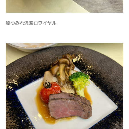
鰯つみれ沢煮ロワイヤル