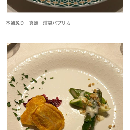
本鮪炙り 真蛸 燻製パプリカ