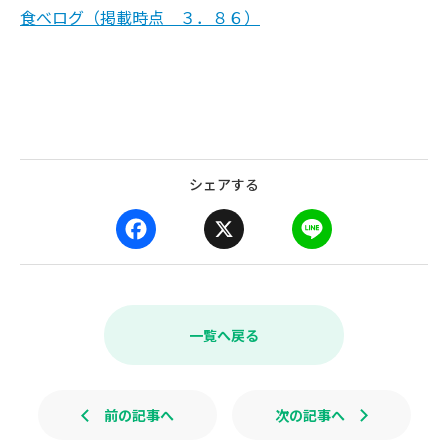
食べログ（掲載時点 ３．８６）
シェアする
F
X
L
a
i
c
n
e
e
b
一覧へ戻る
o
o
k
前の記事へ
次の記事へ