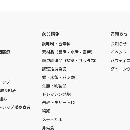
商品情報
お知らせ
調味料・香辛料
お知らせ
回顧録
素材品（農産・水産・畜産）
イベント
簡単調理品（惣菜・サラダ類）
ハウディ
調理冷凍食品
ダイニン
麺・米飯・パン類
トップ
油脂・乳製品
の取り組み
ドレッシング類
組み
缶詰・デザート類
ーシップ構築宣言
粉類
メディカル
非常食