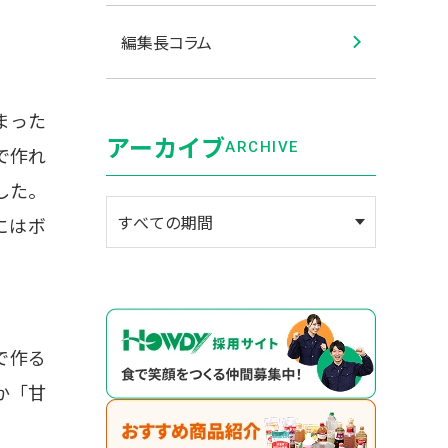
編集長コラム
まった
アーカイブ
ARCHIVE
で作れ
した。
にはボ
で作る
か「甘