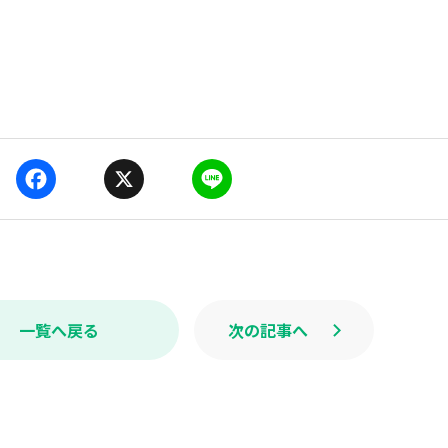
F
X
L
a
i
c
n
e
e
b
o
o
k
一覧へ戻る
次の記事へ