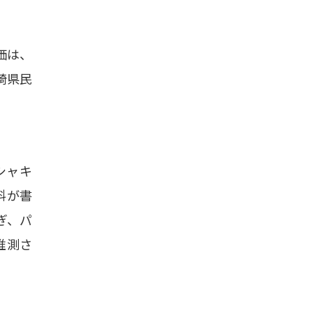
価は、
崎県民
シャキ
料が書
ぎ、パ
推測さ