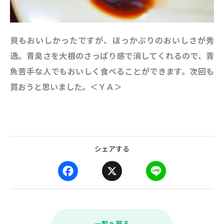
貝もおいしかったですが、ほっかぶりのおいしさが秀
逸。青臭さを大根のさっぱり感で消してくれるので、青
魚苦手な人でもおいしく食べることができます。次回も
買おうと思いました。＜ＹＡ＞
シェアする
F
X
L
a
i
c
n
e
e
b
一覧へ戻る