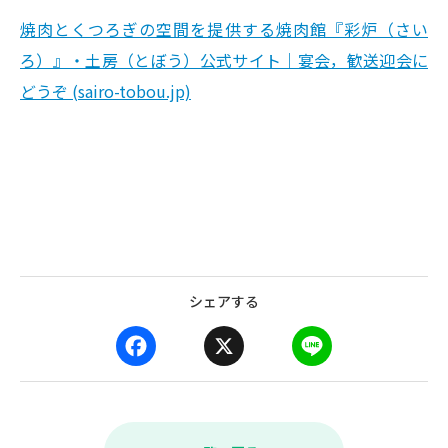
焼肉とくつろぎの空間を提供する焼肉館『彩炉（さい
ろ）』・土房（とぼう）公式サイト｜宴会，歓送迎会に
どうぞ (sairo-tobou.jp)
シェアする
F
X
L
a
i
c
n
e
e
b