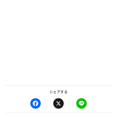
シェアする
F
X
L
a
i