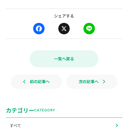
シェアする
F
X
L
a
i
c
n
e
e
b
一覧へ戻る
o
o
k
前の記事へ
次の記事へ
カテゴリー
CATEGORY
すべて