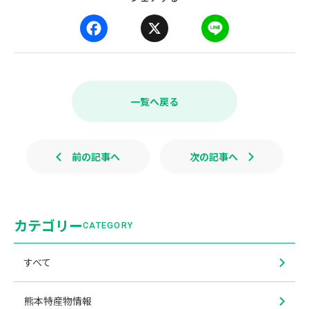
F
X
L
a
i
c
n
e
e
b
一覧へ戻る
o
o
k
前の記事へ
次の記事へ
カテゴリー
CATEGORY
すべて
熊本特産物情報