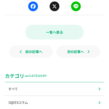
F
X
L
a
i
c
n
e
e
b
一覧へ戻る
o
o
k
前の記事へ
次の記事へ
カテゴリー
CATEGORY
すべて
D@EXコラム