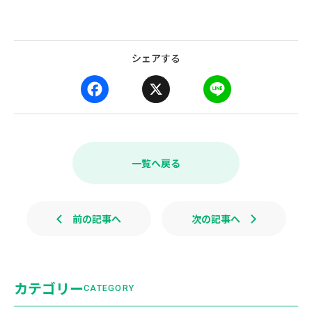
シェアする
F
X
L
a
i
c
n
e
e
b
一覧へ戻る
o
o
k
前の記事へ
次の記事へ
カテゴリー
CATEGORY