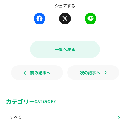
シェアする
F
X
L
a
i
c
n
e
e
b
一覧へ戻る
o
o
k
前の記事へ
次の記事へ
カテゴリー
CATEGORY
すべて