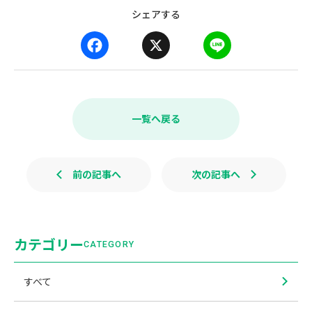
シェアする
F
X
L
a
i
c
n
e
e
b
一覧へ戻る
o
o
k
前の記事へ
次の記事へ
カテゴリー
CATEGORY
すべて