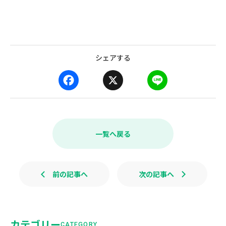
シェアする
F
X
L
a
i
c
n
e
e
b
一覧へ戻る
o
o
k
前の記事へ
次の記事へ
カテゴリー
CATEGORY