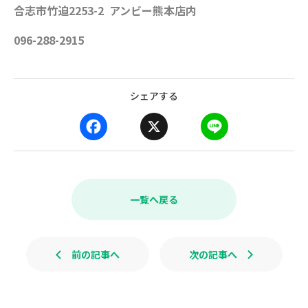
合志市竹迫2253-2 アンビー熊本店内
096-288-2915
シェアする
F
X
L
a
i
c
n
e
e
b
一覧へ戻る
o
o
k
前の記事へ
次の記事へ