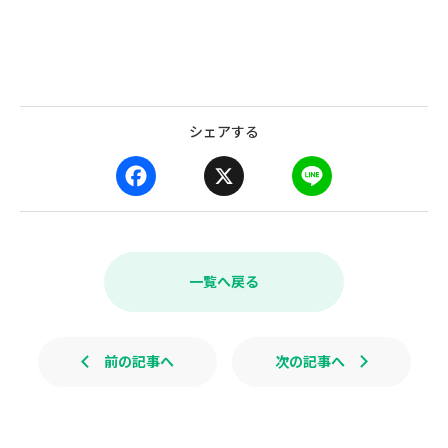
シェアする
F
X
L
a
i
c
n
e
e
b
一覧へ戻る
o
o
k
前の記事へ
次の記事へ