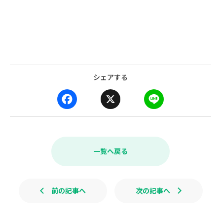
シェアする
F
X
L
a
i
c
n
e
e
b
一覧へ戻る
o
o
k
前の記事へ
次の記事へ