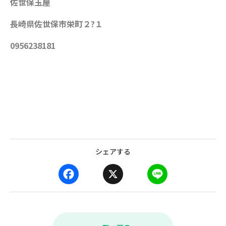
佐世保玉屋
長崎県佐世保市栄町２?１
0956238181
シェアする
F
X
L
a
i
c
n
e
e
b