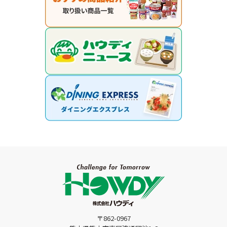
〒862-0967