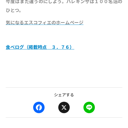
今度はまた違うのにしよう。ハレギンザは１００名店の
ひとつ。
気になるエスコフィエのホームページ
食べログ（掲載時点 ３．７６）
シェアする
F
X
L
a
i
c
n