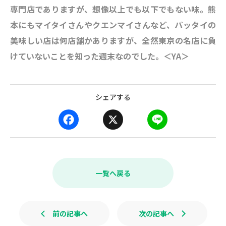
専門店でありますが、想像以上でも以下でもない味。熊
本にもマイタイさんやクエンマイさんなど、パッタイの
美味しい店は何店舗かありますが、全然東京の名店に負
けていないことを知った週末なのでした。＜YA＞
シェアする
F
X
L
a
i
c
n
e
e
b
一覧へ戻る
o
o
k
前の記事へ
次の記事へ