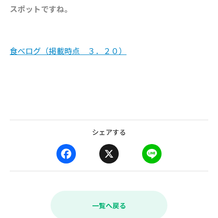
スポットですね。
食べログ（掲載時点 ３．２０）
シェアする
F
X
L
a
i
c
n
e
e
b
一覧へ戻る
o
o