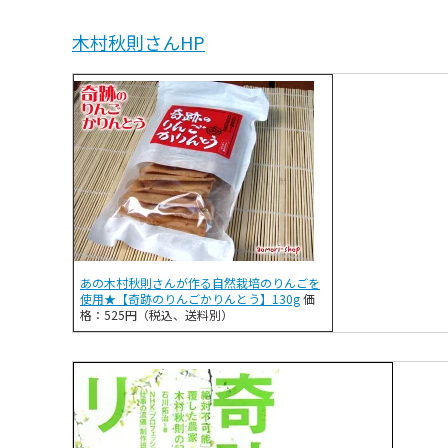
木村秋則さんHP
あの木村秋則さんが作る自然栽培のりんごを
使用★【奇跡のりんごかりんとう】130g
価
格：525円（税込、送料別）