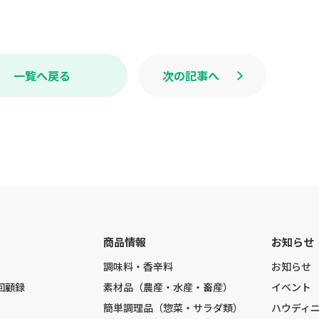
c
n
e
e
b
o
o
k
一覧へ戻る
次の記事へ
商品情報
お知らせ
調味料・香辛料
お知らせ
回顧録
素材品（農産・水産・畜産）
イベント
簡単調理品（惣菜・サラダ類）
ハウディ