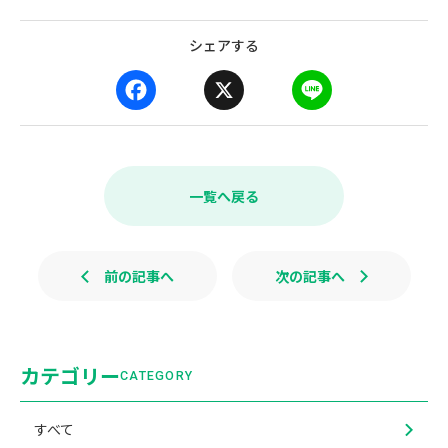
シェアする
F
X
L
a
i
c
n
e
e
b
一覧へ戻る
o
o
k
前の記事へ
次の記事へ
カテゴリー
CATEGORY
すべて