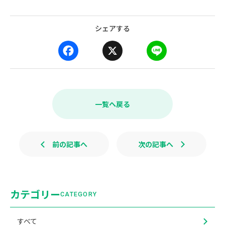
シェアする
F
X
L
a
i
c
n
e
e
b
一覧へ戻る
o
o
k
前の記事へ
次の記事へ
カテゴリー
CATEGORY
すべて