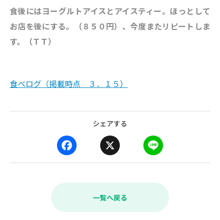
食後にはヨーグルトアイスとアイスティー。ほっとして
お店を後にする。（８５０円）、今度またリピートしま
す。（ＴＴ）
食べログ（掲載時点 ３．１５）
シェアする
F
X
L
a
i
c
n
e
e
b
一覧へ戻る
o
o
k