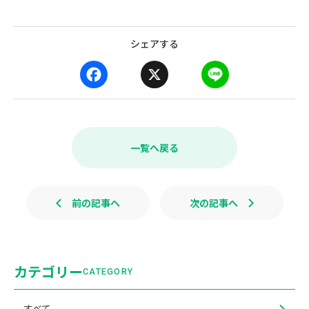
シェアする
F
X
L
a
i
c
n
e
e
b
一覧へ戻る
o
o
k
前の記事へ
次の記事へ
カテゴリー
CATEGORY
すべて