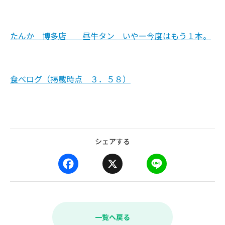
たんか 博多店 昼牛タン いやー今度はもう１本。
食べログ（掲載時点 ３．５８）
シェアする
F
X
L
a
i
c
n
e
e
b
一覧へ戻る
o