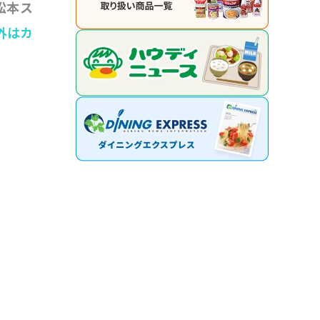
松本ス
外はカ