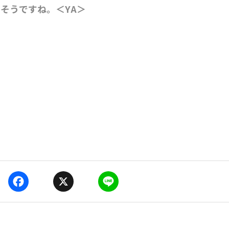
そうですね。＜YA＞
F
X
L
a
i
c
n
e
e
b