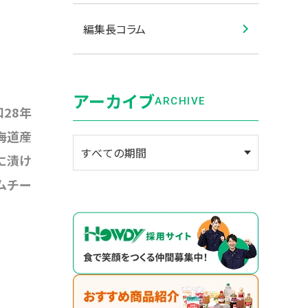
編集長コラム
アーカイブ
ARCHIVE
28年
海道産
に漬け
ムチー