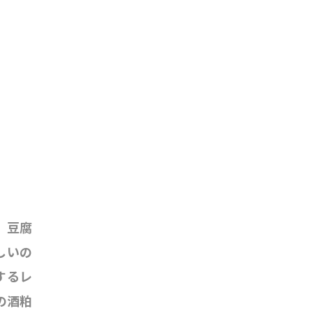
。豆腐
しいの
するレ
の酒粕