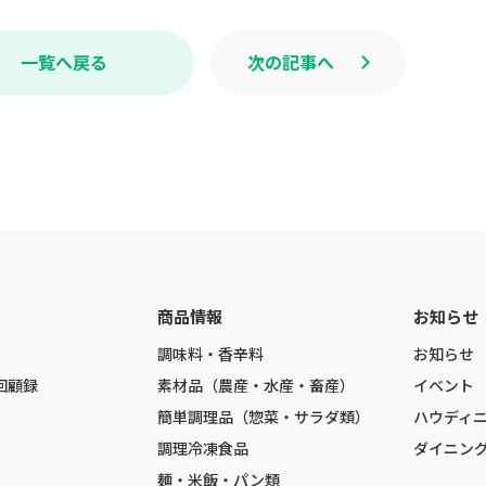
o
o
k
一覧へ戻る
次の記事へ
商品情報
お知らせ
調味料・香辛料
お知らせ
回顧録
素材品（農産・水産・畜産）
イベント
簡単調理品（惣菜・サラダ類）
ハウディ
調理冷凍食品
ダイニン
麺・米飯・パン類