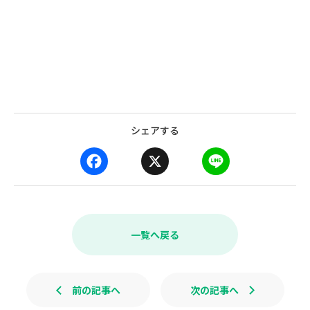
シェアする
F
X
L
a
i
c
n
e
e
b
一覧へ戻る
o
o
k
前の記事へ
次の記事へ