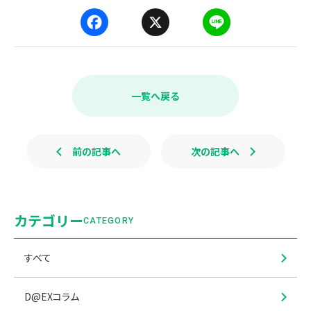
F
X
L
a
i
c
n
e
e
b
一覧へ戻る
o
o
k
前の記事へ
次の記事へ
カテゴリー
CATEGORY
すべて
D@EXコラム